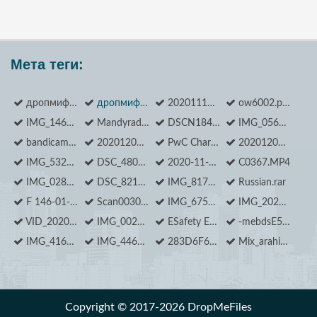
Мета теги:
дропмифилес
дропмифилес
20201118173242_1.jpg
ow6002.pdf
IMG_1468.JPG
Mandyradzhy Ilona_ Outer Space 3.jpg
DSCN1840.JPG
IMG_0569.JPG
bandicam 2020-11-30 17-58-09-619.jpg
20201204_122226.jpg
PwC Charity_DSC09506.jpg
20201207_154901.jpg
IMG_5324.MOV
DSC_4800.JPG
2020-11-12 18.18.42 IMG_0955.MOV
C0367.MP4
IMG_0285.MOV
DSC_8214.JPG
IMG_8171.jpg
Russian.rar
F 146-01-2405 0573.jpg
Scan0030.pdf
IMG_6750.MOV
IMG_20201104_182719.jpg
VID_20201107_180713.mp4
IMG_0022.JPG
ESafety Equipment.htm
-mebdsE5JpE.jpg
IMG_4160.jpg
IMG_4466.JPG
283D6F69-7BBF-4B02-B0BB-A0450F6AB1E9.jpeg
Mix_arahis.png
Copyright © 2017-2026 DropMeFiles