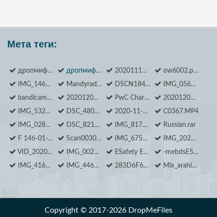
Мета теги:
дропмифилес
дропмифилес
20201118173242_1.jpg
ow6002.pdf
IMG_1468.JPG
Mandyradzhy Ilona_ Outer Space 3.jpg
DSCN1840.JPG
IMG_0569.JPG
bandicam 2020-11-30 17-58-09-619.jpg
20201204_122226.jpg
PwC Charity_DSC09506.jpg
20201207_154901.jpg
IMG_5324.MOV
DSC_4800.JPG
2020-11-12 18.18.42 IMG_0955.MOV
C0367.MP4
IMG_0285.MOV
DSC_8214.JPG
IMG_8171.jpg
Russian.rar
F 146-01-2405 0573.jpg
Scan0030.pdf
IMG_6750.MOV
IMG_20201104_182719.jpg
VID_20201107_180713.mp4
IMG_0022.JPG
ESafety Equipment.htm
-mebdsE5JpE.jpg
IMG_4160.jpg
IMG_4466.JPG
283D6F69-7BBF-4B02-B0BB-A0450F6AB1E9.jpeg
Mix_arahis.png
Copyright © 2017-2026 DropMeFiles