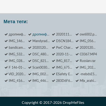
Мета теги:
дропмифилес
дропмифилес
20201118173242_1.jpg
ow6002.pdf
IMG_1468.JPG
Mandyradzhy Ilona_ Outer Space 3.jpg
DSCN1840.JPG
IMG_0569.JPG
bandicam 2020-11-30 17-58-09-619.jpg
20201204_122226.jpg
PwC Charity_DSC09506.jpg
20201207_154901.jpg
IMG_5324.MOV
DSC_4800.JPG
2020-11-12 18.18.42 IMG_0955.MOV
C0367.MP4
IMG_0285.MOV
DSC_8214.JPG
IMG_8171.jpg
Russian.rar
F 146-01-2405 0573.jpg
Scan0030.pdf
IMG_6750.MOV
IMG_20201104_182719.jpg
VID_20201107_180713.mp4
IMG_0022.JPG
ESafety Equipment.htm
-mebdsE5JpE.jpg
IMG_4160.jpg
IMG_4466.JPG
283D6F69-7BBF-4B02-B0BB-A0450F6AB1E9.jpeg
Mix_arahis.png
Copyright © 2017-2026 DropMeFiles