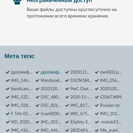
Неограниченный доступ
Ваши файлы доступны круглосуточно на
протяжении всего времени хранения.
Мета теги:
дропмифилес
дропмифилес
20201118173242_1.jpg
ow6002.pdf
IMG_1468.JPG
Mandyradzhy Ilona_ Outer Space 3.jpg
DSCN1840.JPG
IMG_0569.JPG
bandicam 2020-11-30 17-58-09-619.jpg
20201204_122226.jpg
PwC Charity_DSC09506.jpg
20201207_154901.jpg
IMG_5324.MOV
DSC_4800.JPG
2020-11-12 18.18.42 IMG_0955.MOV
C0367.MP4
IMG_0285.MOV
DSC_8214.JPG
IMG_8171.jpg
Russian.rar
F 146-01-2405 0573.jpg
Scan0030.pdf
IMG_6750.MOV
IMG_20201104_182719.jpg
VID_20201107_180713.mp4
IMG_0022.JPG
ESafety Equipment.htm
-mebdsE5JpE.jpg
IMG_4160.jpg
IMG_4466.JPG
283D6F69-7BBF-4B02-B0BB-A0450F6AB1E9.jpeg
Mix_arahis.png