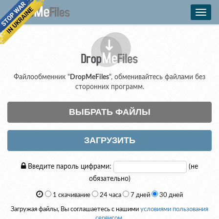
Toggl
navig
Файлообменник "
DropMeFiles
", обменивайтесь файлами без
сторонних программ.
ВЫБРАТЬ ФАЙЛЫ
ЗАГРУЗИТЬ
Введите пароль цифрами:
(не
обязательно)
1 скачивание
24 часа
7 дней
30 дней
Загружая файлы, Вы соглашаетесь с нашими
условиями пользования
сервисом
.